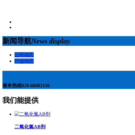
新闻导航
News display
公司动态
行业动态
服务热线
028-68402116
我们能提供
二氧化氯AB剂