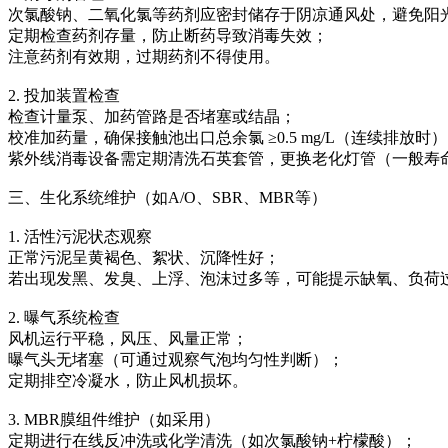
次氯酸钠、二氧化氯等药剂应密封储存于阴凉通风处，避免阳
定期检查药剂存量，防止断药导致消毒失效；
注意药剂有效期，过期药剂不得使用。
2. 投加装置检查
检查计量泵、加药管路是否堵塞或结晶；
校准加药量，确保接触池出口总余氯 ≥0.5 mg/L（连续排放时
紫外线消毒设备需定期清洗石英套管，更换老化灯管（一般寿命800
三、生化系统维护（如A/O、SBR、MBR等）
1. 活性污泥状态观察
正常污泥呈黄褐色、絮状、沉降性好；
若出现发黑、发臭、上浮、泡沫过多等，可能提示缺氧、负荷
2. 曝气系统检查
风机运行平稳，风压、风量正常；
曝气头无堵塞（可通过观察气泡均匀性判断）；
定期排空冷凝水，防止风机损坏。
3. MBR膜组件维护（如采用）
定期进行在线反冲洗或化学清洗（如次氯酸钠+柠檬酸）；