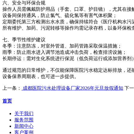
六、安全与环保合规
操作人员需佩戴防护用品（手套、口罩、护目镜），尤其在接
设备间保持通风，防止氯气、硫化氢等有害气体积聚；
定期委托第三方检测出水水质，确保持续符合《医疗机构水污染物排放
所有维护、加药、污泥转移等操作均需记录存档，以备环保检
七、季节性维护建议
冬季：注意防冻，对室外管道、加药管路采取保温措施；
雨季：防止雨水进入调节池造成冲击负荷，检查排涝设施；
长期停运：需对生化系统进行保泥（低负荷运行或添加营养剂）
通过规范的日常维护，不仅能保障医院污水稳定达标排放，还
设备保养周期表，也可进一步提供。
上一条：
成都医院污水处理设备厂家2026年元旦放假通知
下一
首页
关于我们
服务范围
新闻中心
客户案例