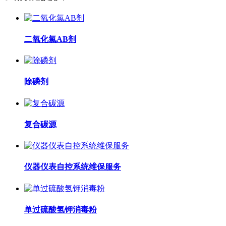
二氧化氯AB剂
除磷剂
复合碳源
仪器仪表自控系统维保服务
单过硫酸氢钾消毒粉