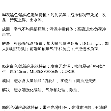
04灰黑色/黑褐色泡沫特征：污泥发黑，泡沫黏稠带死泥，发
臭，污泥上浮、出水浑。
成因：曝气不均局部厌氧；污泥中毒解体；高硫进水/负荷冲
击大。
解决：检修曝气盘/管道；加大曝气量消死角，DO≥2mg/L；加
大排泥防积泥；前端加预曝气/中和沉淀；严控进水负荷。
05灰白色/浅褐色泡沫特征：发暗无光泽，松散易破但持续产
生，厚5-15cm，MLSS/SV30偏高，出水浑。
成因：进水含大量油脂 / 乳化油、矿物油；隔油池失效。
解决：进水端强化隔油、气浮预处理，除油。
06彩色/油光泡沫特征：带油光/彩虹色，光滑难消散，有油腥