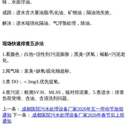
味，水面浮油。
成因：进水含大量油脂/乳化油、矿物油；隔油池失效。
解决：进水端强化隔油、气浮预处理，除油。
现场快速排查五步法
1.看颜色：白泡=活性剂/污泥膨胀；黑臭=厌氧；褐黏=污泥老
化。
2.闻气味：发臭=缺氧/硫化物超标。
3.查 DO：＜2mg/L优先提氧。
4.查污泥：检测SV30、MLSS，核对排泥量。5.查进水：排查
负荷突增、含油、含清洗剂问题。
上一条：
成都医院污水处理设备厂家2026年五一劳动节放假
通知
下一条：
成都医院污水处理设备厂家2026年春节后上班
通知