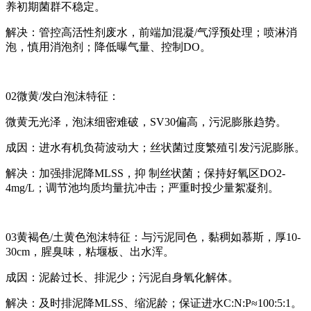
养初期菌群不稳定。
解决：管控高活性剂废水，前端加混凝/气浮预处理；喷淋消
泡，慎用消泡剂；降低曝气量、控制DO。
02微黄/发白泡沫特征：
微黄无光泽，泡沫细密难破，SV30偏高，污泥膨胀趋势。
成因：进水有机负荷波动大；丝状菌过度繁殖引发污泥膨胀。
解决：加强排泥降MLSS，抑 制丝状菌；保持好氧区DO2-
4mg/L；调节池均质均量抗冲击；严重时投少量絮凝剂。
03黄褐色/土黄色泡沫特征：与污泥同色，黏稠如慕斯，厚10-
30cm，腥臭味，粘堰板、出水浑。
成因：泥龄过长、排泥少；污泥自身氧化解体。
解决：及时排泥降MLSS、缩泥龄；保证进水C:N:P≈100:5:1。