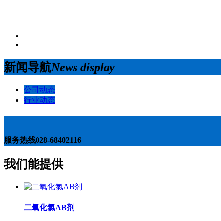
新闻导航
News display
公司动态
行业动态
服务热线
028-68402116
我们能提供
二氧化氯AB剂